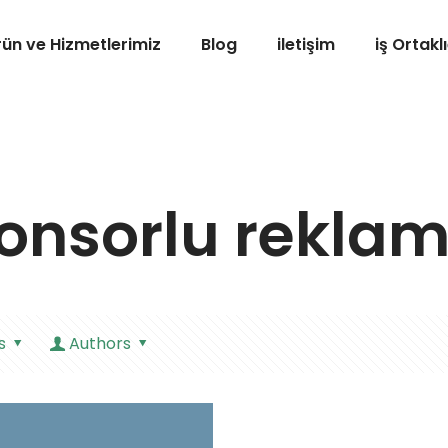
rün ve Hizmetlerimiz
Blog
iletişim
iş Ortaklı
onsorlu reklam
s
Authors