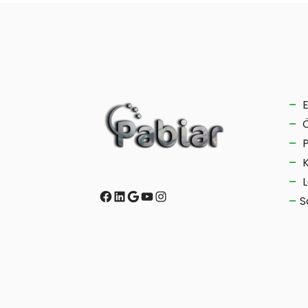
L
Facebook
LinkedIn
Google
YouTube
Instagram
S