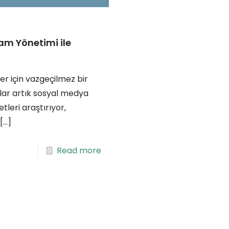
am Yönetimi ile
r için vazgeçilmez bir
nlar artık sosyal medya
tleri araştırıyor,
[…]
Read more