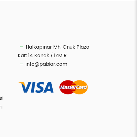
Halkapınar Mh. Onuk Plaza
Kat: 14 Konak / İZMİR
info@pabiar.com
si
rı