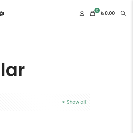
0
ğı
₺0,00
lar
Show all