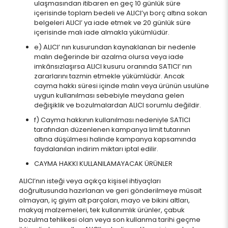
ulaşmasından itibaren en geç 10 günlük süre
içerisinde toplam bedeli ve ALICI’yı borç altına sokan
belgeleri ALICI’ ya iade etmek ve 20 günlük süre
içerisinde malı iade almakla yükümlüdür.
e) ALICI’ nın kusurundan kaynaklanan bir nedenle
malın değerinde bir azalma olursa veya iade
imkânsızlaşırsa ALICI kusuru oranında SATICI’ nın
zararlarını tazmin etmekle yükümlüdür. Ancak
cayma hakkı süresi içinde malın veya ürünün usulüne
uygun kullanılması sebebiyle meydana gelen
değişiklik ve bozulmalardan ALICI sorumlu değildir.
f) Cayma hakkının kullanılması nedeniyle SATICI
tarafından düzenlenen kampanya limit tutarının
altına düşülmesi halinde kampanya kapsamında
faydalanılan indirim miktarı iptal edilir.
CAYMA HAKKI KULLANILAMAYACAK ÜRÜNLER
ALICI’nın isteği veya açıkça kişisel ihtiyaçları
doğrultusunda hazırlanan ve geri gönderilmeye müsait
olmayan, iç giyim alt parçaları, mayo ve bikini altları,
makyaj malzemeleri, tek kullanımlık ürünler, çabuk
bozulma tehlikesi olan veya son kullanma tarihi geçme