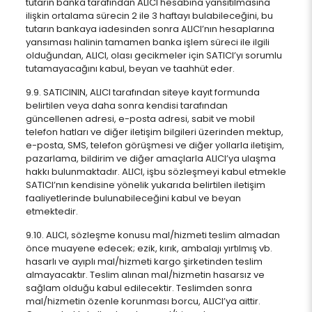
tutarın banka tarafından ALICI hesabına yansıtılmasına
ilişkin ortalama sürecin 2 ile 3 haftayı bulabileceğini, bu
tutarın bankaya iadesinden sonra ALICI’nın hesaplarına
yansıması halinin tamamen banka işlem süreci ile ilgili
olduğundan, ALICI, olası gecikmeler için SATICI’yı sorumlu
tutamayacağını kabul, beyan ve taahhüt eder.
9.9. SATICININ, ALICI tarafından siteye kayıt formunda
belirtilen veya daha sonra kendisi tarafından
güncellenen adresi, e-posta adresi, sabit ve mobil
telefon hatları ve diğer iletişim bilgileri üzerinden mektup,
e-posta, SMS, telefon görüşmesi ve diğer yollarla iletişim,
pazarlama, bildirim ve diğer amaçlarla ALICI’ya ulaşma
hakkı bulunmaktadır. ALICI, işbu sözleşmeyi kabul etmekle
SATICI’nın kendisine yönelik yukarıda belirtilen iletişim
faaliyetlerinde bulunabileceğini kabul ve beyan
etmektedir.
9.10. ALICI, sözleşme konusu mal/hizmeti teslim almadan
önce muayene edecek; ezik, kırık, ambalajı yırtılmış vb.
hasarlı ve ayıplı mal/hizmeti kargo şirketinden teslim
almayacaktır. Teslim alınan mal/hizmetin hasarsız ve
sağlam olduğu kabul edilecektir. Teslimden sonra
mal/hizmetin özenle korunması borcu, ALICI’ya aittir.