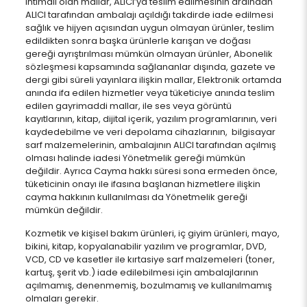
ihtimali olan mallar, ALICI’ya teslim edilmesinin ardından
ALICI tarafından ambalajı açıldığı takdirde iade edilmesi
sağlık ve hijyen açısından uygun olmayan ürünler, teslim
edildikten sonra başka ürünlerle karışan ve doğası
gereği ayrıştırılması mümkün olmayan ürünler, Abonelik
sözleşmesi kapsamında sağlananlar dışında, gazete ve
dergi gibi süreli yayınlara ilişkin mallar, Elektronik ortamda
anında ifa edilen hizmetler veya tüketiciye anında teslim
edilen gayrimaddi mallar, ile ses veya görüntü
kayıtlarının, kitap, dijital içerik, yazılım programlarının, veri
kaydedebilme ve veri depolama cihazlarının, bilgisayar
sarf malzemelerinin, ambalajının ALICI tarafından açılmış
olması halinde iadesi Yönetmelik gereği mümkün
değildir. Ayrıca Cayma hakkı süresi sona ermeden önce,
tüketicinin onayı ile ifasına başlanan hizmetlere ilişkin
cayma hakkının kullanılması da Yönetmelik gereği
mümkün değildir.
Kozmetik ve kişisel bakım ürünleri, iç giyim ürünleri, mayo,
bikini, kitap, kopyalanabilir yazılım ve programlar, DVD,
VCD, CD ve kasetler ile kırtasiye sarf malzemeleri (toner,
kartuş, şerit vb.) iade edilebilmesi için ambalajlarının
açılmamış, denenmemiş, bozulmamış ve kullanılmamış
olmaları gerekir.