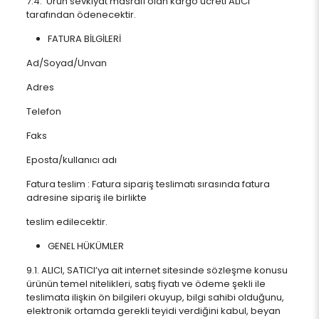
7.4. Ürün sevkiyat masrafı olan kargo ücreti ALICI
tarafından ödenecektir.
FATURA BİLGİLERİ
Ad/Soyad/Unvan
Adres
Telefon
Faks
Eposta/kullanıcı adı
Fatura teslim : Fatura sipariş teslimatı sırasında fatura
adresine sipariş ile birlikte
teslim edilecektir.
GENEL HÜKÜMLER
9.1. ALICI, SATICI’ya ait internet sitesinde sözleşme konusu
ürünün temel nitelikleri, satış fiyatı ve ödeme şekli ile
teslimata ilişkin ön bilgileri okuyup, bilgi sahibi olduğunu,
elektronik ortamda gerekli teyidi verdiğini kabul, beyan