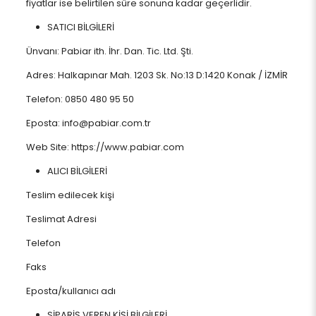
fiyatlar ise belirtilen süre sonuna kadar geçerlidir.
SATICI BİLGİLERİ
Ünvanı: Pabiar ith. İhr. Dan. Tic. Ltd. Şti.
Adres: Halkapınar Mah. 1203 Sk. No:13 D:1420 Konak / İZMİR
Telefon: 0850 480 95 50
Eposta: info@pabiar.com.tr
Web Site: https://www.pabiar.com
ALICI BİLGİLERİ
Teslim edilecek kişi
Teslimat Adresi
Telefon
Faks
Eposta/kullanıcı adı
SİPARİŞ VEREN KİŞİ BİLGİLERİ