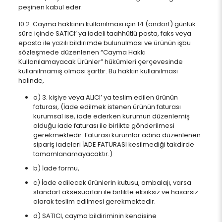
peşinen kabul eder.
10.2. Cayma hakkının kullanılması için 14 (ondört) günlük
süre içinde SATICI’ ya iadeli taahhütlü posta, faks veya
eposta ile yazılı bildirimde bulunulması ve ürünün işbu
sözleşmede düzenlenen “Cayma Hakkı
Kullanılamayacak Ürünler” hükümleri çerçevesinde
kullanılmamış olması şarttır. Bu hakkın kullanılması
halinde,
a) 3. kişiye veya ALICI’ ya teslim edilen ürünün
faturası, (İade edilmek istenen ürünün faturası
kurumsal ise, iade ederken kurumun düzenlemiş
olduğu iade faturası ile birlikte gönderilmesi
gerekmektedir. Faturası kurumlar adına düzenlenen
sipariş iadeleri İADE FATURASI kesilmediği takdirde
tamamlanamayacaktır.)
b) İade formu,
c) İade edilecek ürünlerin kutusu, ambalajı, varsa
standart aksesuarları ile birlikte eksiksiz ve hasarsız
olarak teslim edilmesi gerekmektedir.
d) SATICI, cayma bildiriminin kendisine