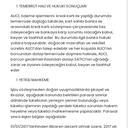
TEMERRÜT HALİ VE HUKUKİ SONUÇLARI
ALICI, ödeme işlemlerini kredi kartı ile yaptığı durumda
temerrüde düştüğü takdirde, kart sahibi banka ile
arasındaki kredi kartı sözleşmesi çerçevesinde faiz
ödeyeceğini ve bankaya karşı sorumlu olacağını kabul,
beyan ve taahhüt eder. Bu durumda ilgili banka hukuki
yollara başvurabilir; doğacak masrafları ve vekâlet
ücretini ALICI’dan talep edebilir ve her koşulda ALICI’nın
borcundan dolayı temerrüde düşmesi halinde, ALICI,
borcun gecikmeli ifasından dolayı SATICI’nın uğradığı
zarar ve ziyanını ödeyeceğini kabul, beyan ve taahhüt
eder
YETKİLİ MAHKEME
İşbu sözleşmeden doğan uyuşmazlıklarda şikayet ve
itirazlar, aşağıdaki kanunda belirtilen parasal sınırlar
dâhilinde tüketicinin yerleşim yerinin bulunduğu veya
tüketici işleminin yapıldığı yerdeki tüketici sorunları hakem
heyetine veya tüketici mahkemesine yapılacaktır. Parasal
sınıra ilişkin bilgiler aşağıdadır:
01/01/2017 tarihinden itibaren geçerli olmak üzere, 2017 yılı