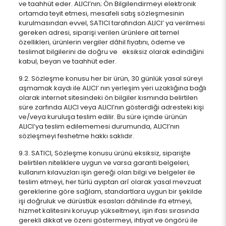
ve taahhüt eder. ALICI’nın; Ön Bilgilendirmeyi elektronik
ortamda teyit etmesi, mesafeli satış sözleşmesinin
kurulmasından evvel, SATICI tarafından ALICI’ ya verilmesi
gereken adresi, siparişi verilen ürünlere ait temel
özellikleri, ürünlerin vergiler dâhil fiyatını, ödeme ve
teslimat bilgilerini de doğru ve eksiksiz olarak edindiğini
kabul, beyan ve taahhüt eder.
9.2. Sözleşme konusu her bir ürün, 30 günlük yasal süreyi
aşmamak kaydı ile ALICI’ nın yerleşim yeri uzaklığına bağlı
olarak internet sitesindeki ön bilgiler kısmında belirtilen
süre zarfında ALICI veya ALICI’nın gösterdiği adresteki kişi
ve/veya kuruluşa teslim edilir. Bu süre içinde ürünün
ALICI’ya teslim edilememesi durumunda, ALICI’nın
sözleşmeyi feshetme hakkı saklıdır.
9.3. SATICI, Sözleşme konusu ürünü eksiksiz, siparişte
belirtilen niteliklere uygun ve varsa garanti belgeleri,
kullanım kılavuzları işin gereği olan bilgi ve belgeler ile
teslim etmeyi, her türlü ayıptan arî olarak yasal mevzuat
gereklerine göre sağlam, standartlara uygun bir şekilde
işi doğruluk ve dürüstlük esasları dâhilinde ifa etmeyi,
hizmet kalitesini koruyup yükseltmeyi, işin ifası sırasında
gerekli dikkat ve özeni göstermeyi, ihtiyat ve öngörü ile