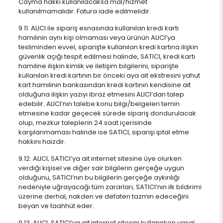
Cayma hakkı kullanılacaksa mal/hizmet
kullanılmamalıdır. Fatura iade edilmelidir.
9.11. ALICI ile sipariş esnasında kullanılan kredi kartı
hamilinin aynı kişi olmaması veya ürünün ALICI’ya
tesliminden evvel, siparişte kullanılan kredi kartına ilişkin
güvenlik açığı tespit edilmesi halinde, SATICI, kredi kartı
hamiline ilişkin kimlik ve iletişim bilgilerini, siparişte
kullanılan kredi kartının bir önceki aya ait ekstresini yahut
kart hamilinin bankasından kredi kartının kendisine ait
olduğuna ilişkin yazıyı ibraz etmesini ALICI’dan talep
edebilir. ALICI’nın talebe konu bilgi/belgeleri temin
etmesine kadar geçecek sürede sipariş dondurulacak
olup, mezkur taleplerin 24 saat içerisinde
karşılanmaması halinde ise SATICI, siparişi iptal etme
hakkını haizdir.
9.12. ALICI, SATICI’ya ait internet sitesine üye olurken
verdiği kişisel ve diğer sair bilgilerin gerçeğe uygun
olduğunu, SATICI’nın bu bilgilerin gerçeğe aykırılığı
nedeniyle uğrayacağı tüm zararları, SATICI’nın ilk bildirimi
üzerine derhal, nakden ve defaten tazmin edeceğini
beyan ve taahhüt eder.
9.13. ALICI, SATICI’ya ait internet sitesini kullanırken yasal