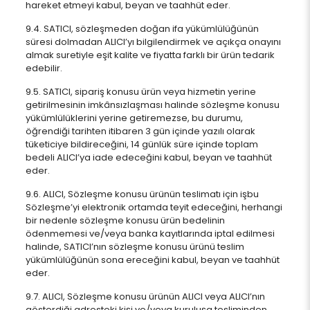
hareket etmeyi kabul, beyan ve taahhüt eder.
9.4. SATICI, sözleşmeden doğan ifa yükümlülüğünün
süresi dolmadan ALICI’yı bilgilendirmek ve açıkça onayını
almak suretiyle eşit kalite ve fiyatta farklı bir ürün tedarik
edebilir.
9.5. SATICI, sipariş konusu ürün veya hizmetin yerine
getirilmesinin imkânsızlaşması halinde sözleşme konusu
yükümlülüklerini yerine getiremezse, bu durumu,
öğrendiği tarihten itibaren 3 gün içinde yazılı olarak
tüketiciye bildireceğini, 14 günlük süre içinde toplam
bedeli ALICI’ya iade edeceğini kabul, beyan ve taahhüt
eder.
9.6. ALICI, Sözleşme konusu ürünün teslimatı için işbu
Sözleşme’yi elektronik ortamda teyit edeceğini, herhangi
bir nedenle sözleşme konusu ürün bedelinin
ödenmemesi ve/veya banka kayıtlarında iptal edilmesi
halinde, SATICI’nın sözleşme konusu ürünü teslim
yükümlülüğünün sona ereceğini kabul, beyan ve taahhüt
eder.
9.7. ALICI, Sözleşme konusu ürünün ALICI veya ALICI’nın
gösterdiği adresteki kişi ve/veya kuruluşa tesliminden