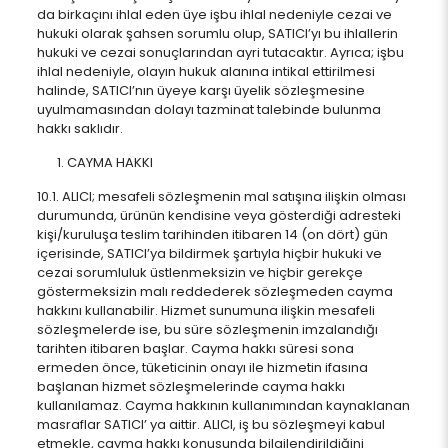
da birkaçını ihlal eden üye işbu ihlal nedeniyle cezai ve
hukuki olarak şahsen sorumlu olup, SATICI’yı bu ihlallerin
hukuki ve cezai sonuçlarından ayri tutacaktır. Ayrıca; işbu
ihlal nedeniyle, olayın hukuk alanına intikal ettirilmesi
halinde, SATICI’nın üyeye karşı üyelik sözleşmesine
uyulmamasından dolayı tazminat talebinde bulunma
hakkı saklıdır.
CAYMA HAKKI
10.1. ALICI; mesafeli sözleşmenin mal satışına ilişkin olması
durumunda, ürünün kendisine veya gösterdiği adresteki
kişi/kuruluşa teslim tarihinden itibaren 14 (on dört) gün
içerisinde, SATICI’ya bildirmek şartıyla hiçbir hukuki ve
cezai sorumluluk üstlenmeksizin ve hiçbir gerekçe
göstermeksizin malı reddederek sözleşmeden cayma
hakkını kullanabilir. Hizmet sunumuna ilişkin mesafeli
sözleşmelerde ise, bu süre sözleşmenin imzalandığı
tarihten itibaren başlar. Cayma hakkı süresi sona
ermeden önce, tüketicinin onayı ile hizmetin ifasına
başlanan hizmet sözleşmelerinde cayma hakkı
kullanılamaz. Cayma hakkının kullanımından kaynaklanan
masraflar SATICI’ ya aittir. ALICI, iş bu sözleşmeyi kabul
etmekle, cayma hakkı konusunda bilgilendirildiğini