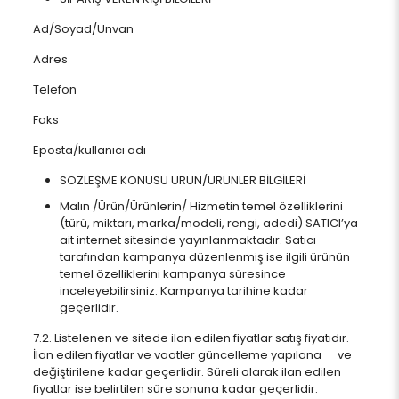
Ad/Soyad/Unvan
Adres
Telefon
Faks
Eposta/kullanıcı adı
SÖZLEŞME KONUSU ÜRÜN/ÜRÜNLER BİLGİLERİ
Malın /Ürün/Ürünlerin/ Hizmetin temel özelliklerini
(türü, miktarı, marka/modeli, rengi, adedi) SATICI’ya
ait internet sitesinde yayınlanmaktadır. Satıcı
tarafından kampanya düzenlenmiş ise ilgili ürünün
temel özelliklerini kampanya süresince
inceleyebilirsiniz. Kampanya tarihine kadar
geçerlidir.
7.2. Listelenen ve sitede ilan edilen fiyatlar satış fiyatıdır.
İlan edilen fiyatlar ve vaatler güncelleme yapılana ve
değiştirilene kadar geçerlidir. Süreli olarak ilan edilen
fiyatlar ise belirtilen süre sonuna kadar geçerlidir.