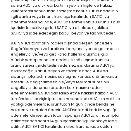
sonra ALICI’ya ait kredi kartının yetkisiz kişilerce haksız
kullanılması sonucunda sözleşme konusu ürün bedelinin
ilgili banka veya finans kuruluşu tarafından SATICI’ya
ödenmemesi halinde, ALICI Sözleşme konusu ürünü 3 gün
içerisinde nakliye gideri SATICI’ya ait olacak şekilde
SATICI’ya iade edeceğini kabul, beyan ve taahhüt eder.
9.8. SATICI, tarafların iradesi dışında gelişen, önceden
öngörülemeyen ve tarafların borçlarını yerine getirmesini
engelleyici ve/veya geciktirici hallerin oluşması gibi
mücbir sebepler halleri nedeni ile sözleşme konusu
ürünü süresi içinde teslim edemez ise, durumu ALICI’ya
bildireceğini kabul, beyan ve taahhüt eder. ALICI da
siparişin iptal edilmesini, sözleşme konusu ürünün varsa
emsali ile değiştirilmesini ve/veya teslimat süresinin
engelleyici durumun ortadan kalkmasına kadar
ertelenmesini SATICI’dan talep etme hakkını haizdir. ALICI
tarafından siparişin iptal edilmesi halinde ALICI’nın nakit ile
yaptığı ödemelerde, ürün tutarı 14 gün içinde kendisine
nakden ve defaten ödenir. ALICI’nın kredi kartı ile yaptığı
ödemelerde ise, ürün tutarı, siparişin ALICI tarafından iptal
edilmesinden sonra 14 gün içerisinde ilgili bankaya iade
edilir. ALICI, SATICI tarafından kredi kartına iade edilen