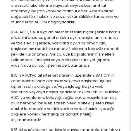
mevzuat hükümlerine riayet etmeyi ve bunları ihlal
etmemeyi baştan kabul ve taahhüt eder. Aksi takdirde,
doğacak tüm hukuki ve cezai yükümlülükler tamamen ve
münhasıran ALICI’yı bağlayacaktır.
9.14. ALICI, SATICI’ya ait internet sitesini hiçbir şekilde kamu
düzenini bozucu, genel ahlaka aykırı, başkalarını rahatsız
ve taciz edici şekilde, yasalara aykırı bir amaç için,
başkalarının maddi ve manevi haklarına tecavüz edecek
şekilde kullanamaz. Ayrıca, üye başkalarının hizmetleri
kullanmasını önleyici veya zorlaştırıcı faaliyet (spam,
virus, truva atı, vb.) işlemlerde bulunamaz.
9.15. SATICI’ya ait internet sitesinin üzerinden, SATICI’nın
kendi kontrolünde olmayan ve/veya başkaca üçüncü
kişilerin sahip olduğu ve/veya işlettiği başka web
sitelerine ve/veya başka içeriklere link verilebilir. Bu linkler
ALICI’ya yönlenme kolaylığı sağlamak amacıyla konmuş
olup herhangi bir web sitesini veya o siteyi işleten kişiyi
desteklememekte ve Link verilen web sitesinin içerdiği
bilgilere yönelik herhangi bir garanti niteliği
taşımamaktadır.
9.16. İşbu sözleşme içerisinde sayılan maddelerden bir ya