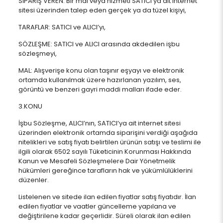
SİPARİŞ VEREN: Bir mal veya hizmeti SATICI’ya ait internet
sitesi üzerinden talep eden gerçek ya da tüzel kişiyi,
TARAFLAR: SATICI ve ALICI’yı,
SÖZLEŞME: SATICI ve ALICI arasında akdedilen işbu
sözleşmeyi,
MAL: Alışverişe konu olan taşınır eşyayı ve elektronik
ortamda kullanılmak üzere hazırlanan yazılım, ses,
görüntü ve benzeri gayri maddi malları ifade eder.
3.KONU
İşbu Sözleşme, ALICI’nın, SATICI’ya ait internet sitesi
üzerinden elektronik ortamda siparişini verdiği aşağıda
nitelikleri ve satış fiyatı belirtilen ürünün satışı ve teslimi ile
ilgili olarak 6502 sayılı Tüketicinin Korunması Hakkında
Kanun ve Mesafeli Sözleşmelere Dair Yönetmelik
hükümleri gereğince tarafların hak ve yükümlülüklerini
düzenler.
Listelenen ve sitede ilan edilen fiyatlar satış fiyatıdır. İlan
edilen fiyatlar ve vaatler güncelleme yapılana ve
değiştirilene kadar geçerlidir. Süreli olarak ilan edilen