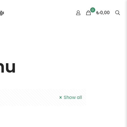
0
ğı
₺0,00
nu
Show all