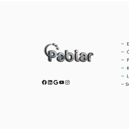
L
Facebook
LinkedIn
Google
YouTube
Instagram
S