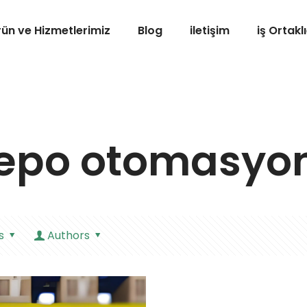
rün ve Hizmetlerimiz
Blog
iletişim
iş Ortaklı
epo otomasyo
s
Authors