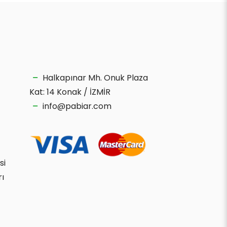
Halkapınar Mh. Onuk Plaza
Kat: 14 Konak / İZMİR
info@pabiar.com
si
rı